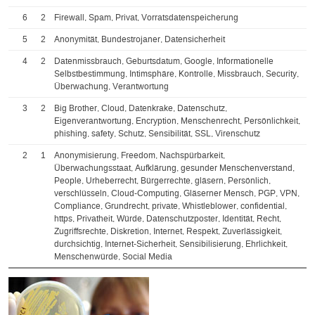
6
2
Firewall, Spam, Privat, Vorratsdatenspeicherung
5
2
Anonymität, Bundestrojaner, Datensicherheit
4
2
Datenmissbrauch, Geburtsdatum, Google, Informationelle
Selbstbestimmung, Intimsphäre, Kontrolle, Missbrauch, Security,
Überwachung, Verantwortung
3
2
Big Brother, Cloud, Datenkrake, Datenschutz,
Eigenverantwortung, Encryption, Menschenrecht, Persönlichkeit,
phishing, safety, Schutz, Sensibilität, SSL, Virenschutz
2
1
Anonymisierung, Freedom, Nachspürbarkeit,
Überwachungsstaat, Aufklärung, gesunder Menschenverstand,
People, Urheberrecht, Bürgerrechte, gläsern, Persönlich,
verschlüsseln, Cloud-Computing, Gläserner Mensch, PGP, VPN,
Compliance, Grundrecht, private, Whistleblower, confidential,
https, Privatheit, Würde, Datenschutzposter, Identität, Recht,
Zugriffsrechte, Diskretion, Internet, Respekt, Zuverlässigkeit,
durchsichtig, Internet-Sicherheit, Sensibilisierung, Ehrlichkeit,
Menschenwürde, Social Media