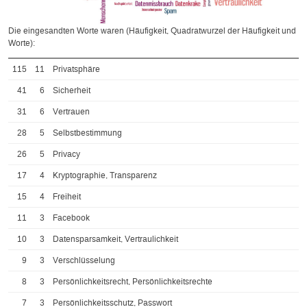
Die eingesandten Worte waren (Häufigkeit, Quadratwurzel der Häufigkeit und
Worte):
115
11
Privatsphäre
41
6
Sicherheit
31
6
Vertrauen
28
5
Selbstbestimmung
26
5
Privacy
17
4
Kryptographie, Transparenz
15
4
Freiheit
11
3
Facebook
10
3
Datensparsamkeit, Vertraulichkeit
9
3
Verschlüsselung
8
3
Persönlichkeitsrecht, Persönlichkeitsrechte
7
3
Persönlichkeitsschutz, Passwort